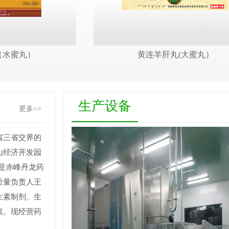
（水蜜丸）
黄连羊肝丸(大蜜丸）
生产设备
更多>>
省三省交界的
山经济开发园
，是赤峰丹龙药
质量负责人王
生素制剂、生
素。现经营药